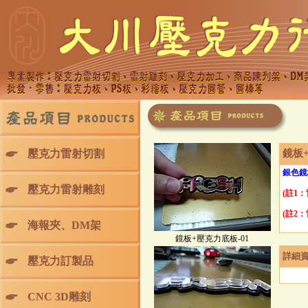
壓克力雷射切割
鏡板
銀色鏡
壓克力雷射雕刻
(註1
(註2
海報夾、DM架
鏡板+壓克力底板-01
詳細
壓克力訂製品
CNC 3D雕刻